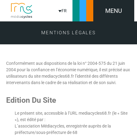
MENU
FR
MENTIONS LÉGALES
Conformément aux dispositions de la loi n° 2004-575 du 21 juin
2004 pour la confiance en l’économie numérique, il est précisé aux
utilisateurs du site mediacycles68.fr l’identité des différents
intervenants dans le cadre de sa réalisation et de son suivi.
Edition Du Site
Le présent site, accessible à l’URL mediacycles68.fr (le « Site
»), est édité par :
L’association Médiacycles, enregistrée auprès de la
préfecture/sous-préfecture de 68